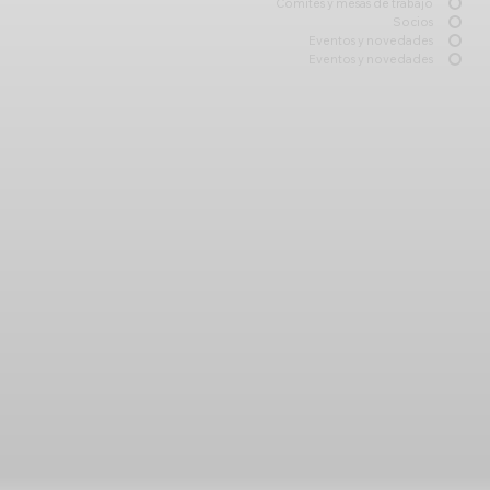
Que el sector energético sea
Comités y mesas de trabajo
Socios
uno de los principales
Eventos y novedades
proveedores de desarrollo
Eventos y novedades
económico de Nuevo León en
virtud de su vocación industrial y
emprendedora, convirtiéndolo
en el mejor lugar para hacer
negocios de la industria de
energía en México.