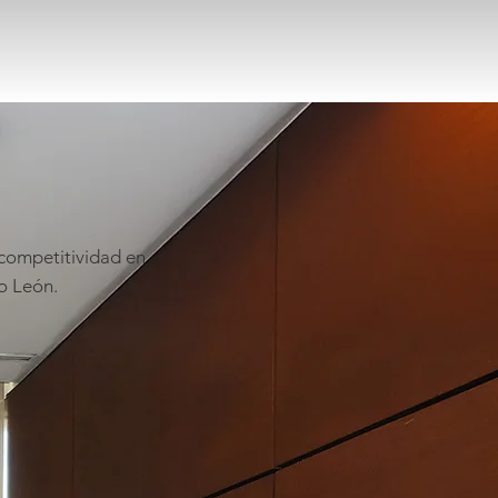
 competitividad en
o León.