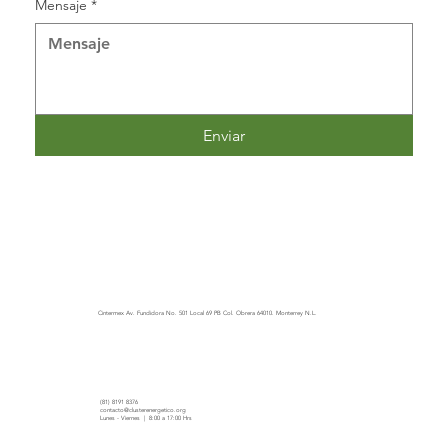
Mensaje
*
Enviar
Cintermex Av. Fundidora No. 501 Local 69 PB Col. Obrera 64010. Monterrey N.L.
(81) 8191 8376
contacto@clusterenergetico.org
Lunes - Viernes | 8:00 a 17:00 Hrs